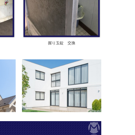
握り玉錠 交換