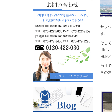
サッシ
す。
そして
用にお
用途と
当社で
その建